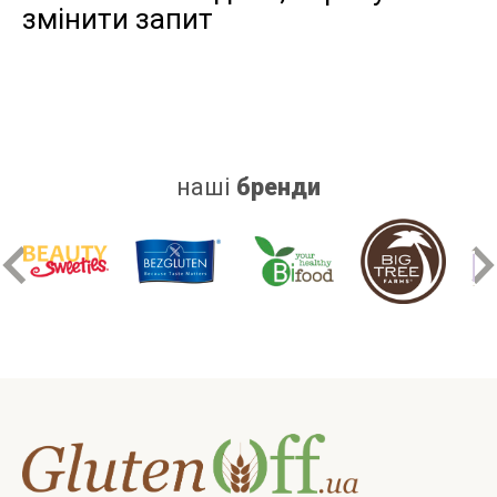
змінити запит
дріжджів
цукру
білку
наші
бренди